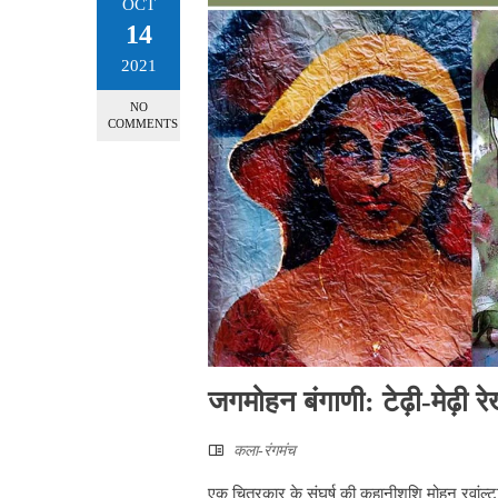
OCT
14
2021
NO
COMMENTS
जगमोहन बंगाणी: टेढ़ी-मेढ़ी र
कला-रंगमंच
एक चित्रकार के संघर्ष की कहानीशशि मोहन रवांल्टास