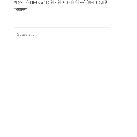
अरूणा सेमवाल
on
घर ही नहीं, मन को भी ज्योर्तिमय करता है
‘भद्याऊ’
Search
for: