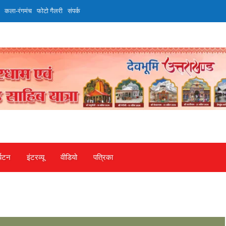
कला-रंगमंच
फोटो गैलरी
संपर्क
्यटन
इंटरव्‍यू
वीडियो
पत्रिका