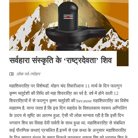
सर्वहारा संस्कृति के ‘राष्ट्रदेवता’ शिव
लोक पर्व-त्योहार
महाशिवरात्रि पर विशेषडॉ. मोहन चंद तिवारीआज 11 मार्च के दिन फाल्गुन
कृष्ण चतुर्दशी की तिथि को महा शिवरात्रि का पर्व है. वर्ष में होने वाली 12
शिवरात्रियों में से फाल्गुन कृष्ण चतुर्दशी की because महाशिवरात्रि का विशेष
माहात्म्य है. माना जाता है कि इस दिन महादेव के विशालकाय स्वरूप अग्निलिंग
के उदय से सृष्टि का आरम्भ हुआ. ऐसी भी लोक मान्यता रही है कि इसी दिन
भगवान शिव का विवाह देवी पार्वती के साथ हुआ था. महाशिवरात्रि से संबधित
कई पौराणिक कथाएं प्रचलित हैं.इनमें से एक कथा के अनुसार महाशिवरात्रि
के दिन समुद्र मंथन के समय निकले कालकूट नामक विष को भगवान शिव ने