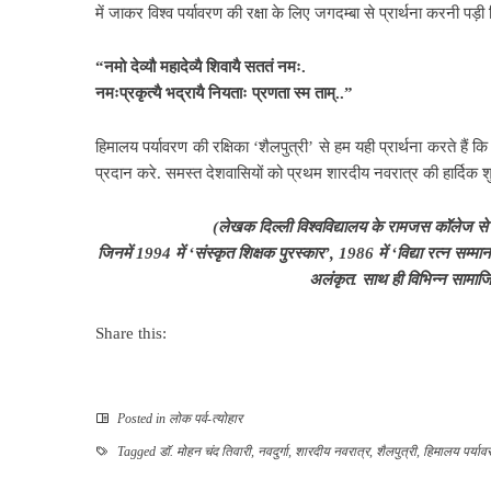
में जाकर विश्व पर्यावरण की रक्षा के लिए जगदम्बा से प्रार्थना करनी पड़ी क
“नमो देव्यौ महादेव्यै
शिवायै सततं नमः.
नमःप्रकृत्यै भद्रायै नियताः
प्रणता स्म ताम्..”
हिमालय पर्यावरण
की रक्षिका ‘शैलपुत्री’ से हम
यही प्रार्थना करते हैं 
प्रदान करे. समस्त देशवासियों को प्रथम शारदीय नवरात्र की हार्दिक 
(
लेखक दिल्ली विश्वविद्यालय के
रामजस कॉलेज से
जिनमें
1994
में
‘
संस्कृत शिक्षक पुरस्कार
’, 1986
में
‘
विद्या रत्न सम्मा
अलंकृत. साथ ही विभिन्न सामाजिक
Share this:
Posted in
लोक पर्व-त्योहार
Tagged
डॉ. मोहन चंद तिवारी
,
नवदुर्गा
,
शारदीय नवरात्र
,
शैलपुत्री
,
हिमालय पर्याव