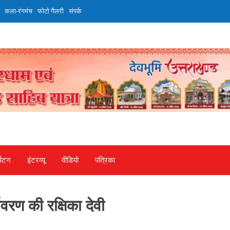
कला-रंगमंच
फोटो गैलरी
संपर्क
्यटन
इंटरव्‍यू
वीडियो
पत्रिका
ावरण की रक्षिका देवी