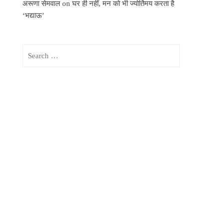
अरूणा सेमवाल
on
घर ही नहीं, मन को भी ज्योर्तिमय करता है
‘भद्याऊ’
Search
for: