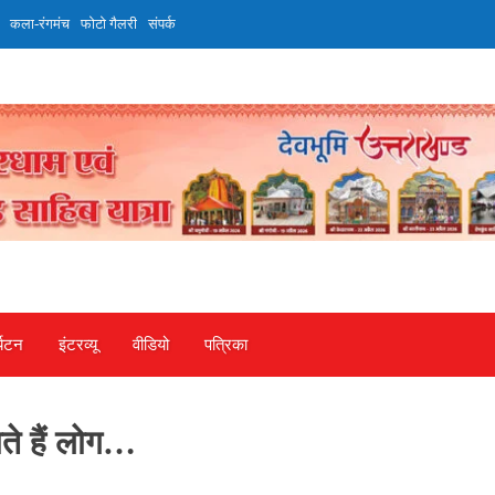
कला-रंगमंच
फोटो गैलरी
संपर्क
्यटन
इंटरव्‍यू
वीडियो
पत्रिका
चते हैं लोग…