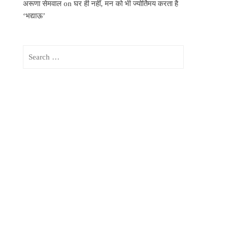
अरूणा सेमवाल
on
घर ही नहीं, मन को भी ज्योर्तिमय करता है
‘भद्याऊ’
Search
for: