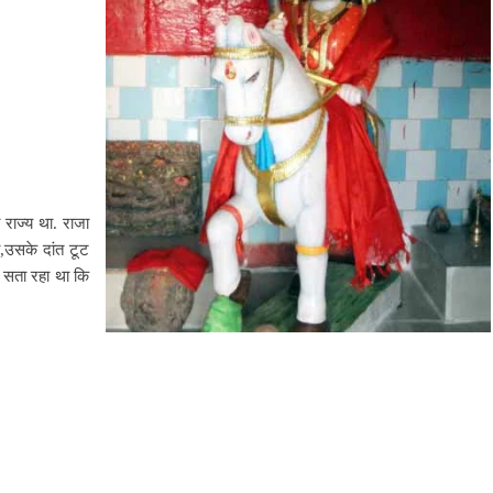
 राज्य था. राजा
ा,उसके दांत टूट
 सता रहा था कि