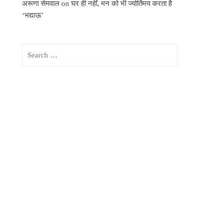
अरूणा सेमवाल
on
घर ही नहीं, मन को भी ज्योर्तिमय करता है
‘भद्याऊ’
Search
for: