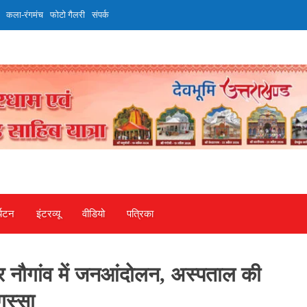
कला-रंगमंच
फोटो गैलरी
संपर्क
्यटन
इंटरव्‍यू
वीडियो
पत्रिका
कर नौगांव में जनआंदोलन, अस्पताल की
ुस्सा