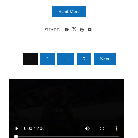
Read More
SHARE
Posts
1
2
…
5
Next
pagination