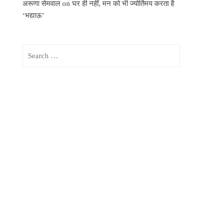
अरूणा सेमवाल
on
घर ही नहीं, मन को भी ज्योर्तिमय करता है
‘भद्याऊ’
Search
for: