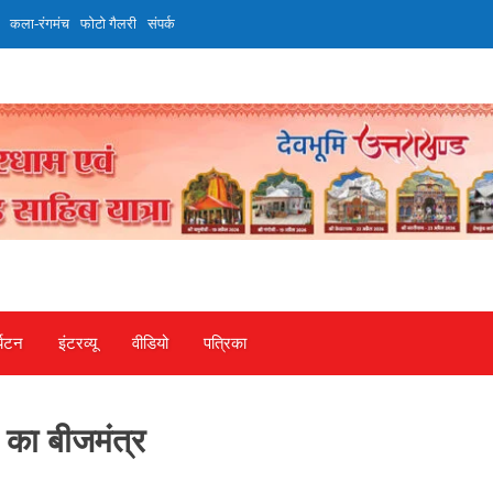
कला-रंगमंच
फोटो गैलरी
संपर्क
्यटन
इंटरव्‍यू
वीडियो
पत्रिका
 का बीजमंत्र