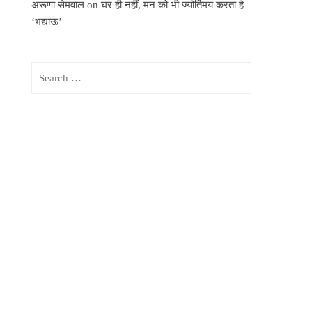
अरूणा सेमवाल
on
घर ही नहीं, मन को भी ज्योर्तिमय करता है
‘भद्याऊ’
Search
for: