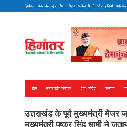
Skip
हिमांतर
लोक पर्व-त्योहार
शिक्षा
सेहत
खेती-बाड़ी
किस्से-कहानियां
धर्मस्थल
to
content
होम
उत्तराखंड हलचल
देश—विदेश
समाज
पर
उत्तराखंड के पूर्व मुख्यमंत्री मेज
मुख्यमंत्री पुष्कर सिंह धामी ने ज