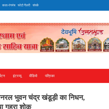
कला-रंगमंच
फोटो गैलरी
संपर्क
्यटन
इंटरव्‍यू
वीडियो
पत्रिका
र जनरल भुवन चंद्र खंडूड़ी का निधन,
ताया गहरा शोक