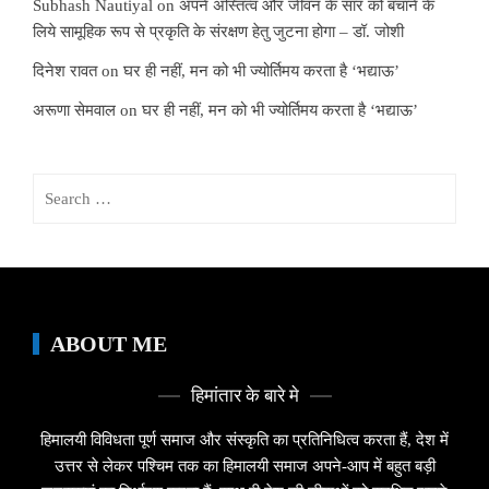
Subhash Nautiyal
on
अपने अस्तित्व और जीवन के सार को बचाने के
लिये सामूहिक रूप से प्रकृति के संरक्षण हेतु जुटना होगा – डॉ. जोशी
दिनेश रावत
on
घर ही नहीं, मन को भी ज्योर्तिमय करता है ‘भद्याऊ’
अरूणा सेमवाल
on
घर ही नहीं, मन को भी ज्योर्तिमय करता है ‘भद्याऊ’
Search
for:
ABOUT ME
हिमांतार के बारे मे
हिमालयी विविधता पूर्ण समाज और संस्कृति का प्रतिनिधित्व करता हैं, देश में
उत्तर से लेकर पश्चिम तक का हिमालयी समाज अपने-आप में बहुत बड़ी