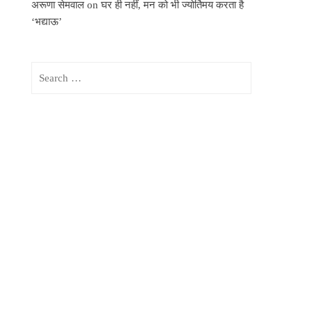
अरूणा सेमवाल
on
घर ही नहीं, मन को भी ज्योर्तिमय करता है
‘भद्याऊ’
Search
for: