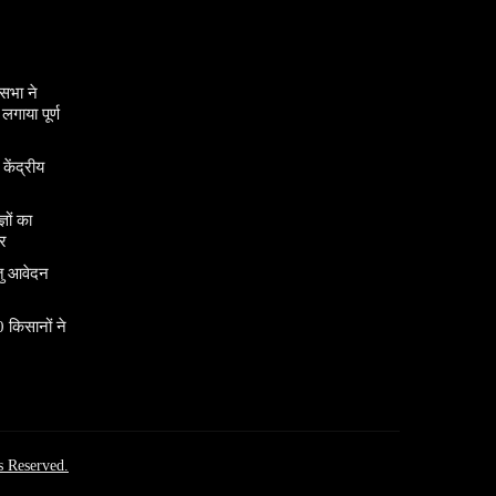
सभा ने
गाया पूर्ण
 केंद्रीय
ञों का
र
तु आवेदन
 किसानों ने
s Reserved.