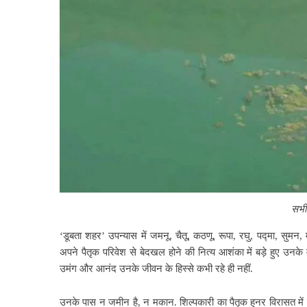
सभी
‘डूबता शहर’
उपन्यास में जमनू, चैतू, कठणू, रूपा, रघु, पद्मा, सुमन,
अपने पैतृक परिवेश से बेदखल होने की नित्य
आशंका में बड़े हुए उनके
उमंग और आनंद उनके जीवन के हिस्से कभी रहे ही नहीं.
उनके पास न जमीन
है, न मकान. शिल्पकारी का पैतृक हुनर विरासत में