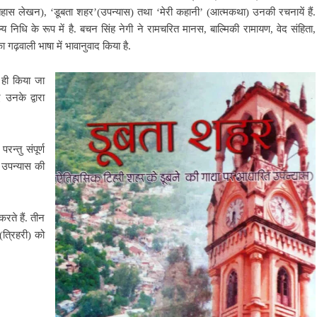
तिहास लेखन),
‘डूबता शहर’(उपन्यास) तथा ‘मेरी कहानी’
(आत्मकथा) उनकी रचनायें हैं.
िधि के रूप में है. बचन सिंह नेगी ने रामचरित मानस, बाल्मिकी रामायण, वेद संहिता,
 गढ़वाली भाषा में भावानुवाद किया है.
र ही किया जा
उनके द्वारा
रन्तु संपूर्ण
त उपन्यास की
रते हैं. तीन
त्रिहरी) को