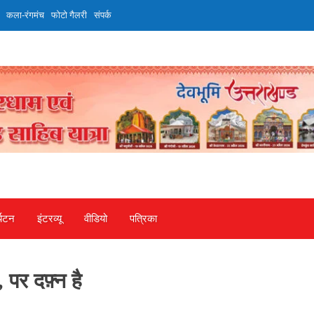
कला-रंगमंच
फोटो गैलरी
संपर्क
्यटन
इंटरव्‍यू
वीडियो
पत्रिका
पर दफ़्न है