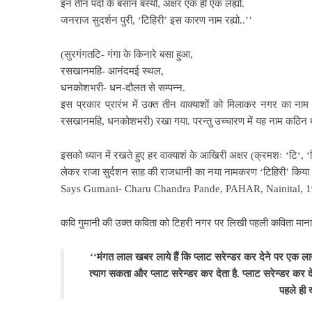
इन तीन पदों के बसान बस्यो, अक्षर एक ही एक लह्यो.
जनराज सुदर्शन पुरी, ‘टिहिरी’ इस कारण नाम रह्यो..’’
(सुरगंगतटि- गंगा के किनारे बसा हुआ,
रसखानमहि- आनंदमई स्थल,
धनकोशभरी- धन-दौलत से सम्पन्न.
इस प्रकार प्रारंभ में उक्त तीन वाक्याशों को मिलाकर नगर का ना
रसखानमहि, धनकोशभरी) रखा गया. परन्तु उच्चारण में यह नाम कठिन 
इसको ध्यान में रखते हुए
हर वाक्याशं के आखिरी अक्षर (क्रमशः ‘टि‘, ‘ह
लेकर राजा सुर्दशन साह की राजधानी का नया नामकरण ‘टिहिरी’ किया ग
Says Gumani- Charu Chandra Pande, PAHAR, Nainital, 
कवि गुमानी की उक्त कविता को
टिहरी नगर पर लिखी पहली कविता माना ज
‘‘मंगत लाल खबर लाये हैं कि
प्लाट सरेन्डर कर देने पर एक लाख
त्याग सकता और प्लाट सरेन्डर कर देता है. प्लाट सरेन्डर कर देन
पहले ही 