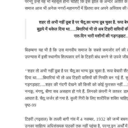
परन्तु उन्हें यह
भी महसूस होना चाहिए कि इस झील के अन्दर अतीत के एक
समाज आज भी अनेक नगरों-महानगरों में छितरा कर अपने अस्तित्व की 
शहर तो अभी
नहीं डूबा है पर चैतू का भाग्य डूब चुका है. रूपा
बुढ़ापे में धकेल दिया था…..बिमारियां भी तो अब
टिहरी वासियों क
रात-दिन भारी मशीनों की गड़गड़ाहट…
बिडम्बना यह भी है कि उस
मानवीय समाज के सबसे कमजोर वर्ग की त्
उपन्यास में इसी स्थानीय शिल्पकार वर्ग के टिहरी बांध बनने से उपजे जीवन
‘‘शहर तो अभी नहीं डूबा है पर चैतू का भाग्य डूब चुका है. रूपा बेचारी स
दिया था…..बिमारियां भी तो अब टिहरी वासियों की नियति बन गई हैं.
स
गड़गड़ाहट….शहर की गंदगी देखने की किसी को कोई फुरसत नहीं….ऐसे म
ननकू, मंगणू, बीणा सब असहाय हो गये हैं. लिनको कंपनी ने काफर डा
आघात है. चैतू जर्जर हो गया है. कुली गिरी के लिए शारीरिक शक्ति चाहिए
पृष्ठ-99
टिहरी (गढ़वाल) के
तल्ली बागी गांव में 4 नवम्बर, 1932 को जन्में बचन
उनका साहित्य अधिसंख्यक पाठकों तक नहीं पहुंचा है,
परन्तु इन अर्थों म