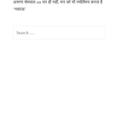
अरूणा सेमवाल
on
घर ही नहीं, मन को भी ज्योर्तिमय करता है
‘भद्याऊ’
Search
for: