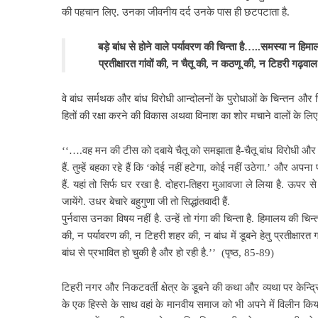
की पहचान लिए. उनका जीवनीय दर्द उनके पास ही छटपटाता है.
बड़े बांध
से होने वाले पर्यावरण की चिन्ता है…..समस्या न हिमा
प्रतीक्षारत गांवों की, न चैतू की, न कठणू की, न टिहरी गढ़व
वे बांध सर्मथक
और बांध विरोधी आन्दोलनों के पुरोधाओं के चिन्तन और 
हितों की रक्षा करने की विकास अथवा विनाश का शोर मचाने वालों के लिए
‘‘….वह मन की टीस को दबाये चैतू को समझाता है-चैतू बांध विरोधी औ
हैं. तुम्हें बहका रहे हैं कि ‘कोई नहीं हटेगा, कोई नहीं उठेगा.’ और अपन
हैं. यहां तो सिर्फ घर रखा है. दोहरा-तिहरा मुआवजा ले लिया है. ऊपर
जायेंगे. उधर बेचारे बहुगुणा जी तो सिद्धांतवादी हैं.
पुर्नवास उनका विषय नहीं है. उन्हें तो गंगा की चिन्ता है. हिमालय की चिन्त
की, न पर्यावरण की, न टिहरी शहर की, न बांध में डूबने हेतु प्रतीक्
बांध से प्रभावित हो चुकी है और हो रही है.’’ (पृष्ठ, 85-89)
टिहरी नगर और
निकटवर्ती क्षेत्र के डूबने की कथा और व्यथा पर केन्द्
के एक हिस्से के साथ वहां के मानवीय समाज को भी अपने में विलीन किया 