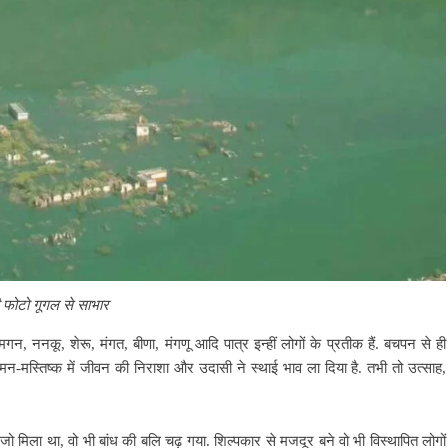
 फोटो गूगल से साभार
 मगन, ननकू, शेरू, मंगत, बीणा, मंगणू आदि पात्र इन्हीं लोगों के प्रतीक हैं. बचपन से ही
 मन-मस्तिष्क में जीवन की निराशा और उदासी ने स्थाई भाव ला दिया है. तभी तो उत्साह,
 जो मिला था, वो भी बांध की बलि चढ़ गया. शिल्पकार से मजदूर बने वो भी विस्थापित लोगों