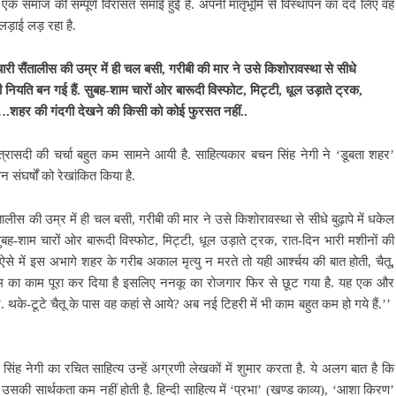
 समाज की सम्पूर्ण विरासत समाई हुई है. अपनी मातृभूमि से विस्थापन का दर्द लिए वह
लड़ाई लड़ रहा है.
 बेचारी सैंतालीस की उम्र में ही चल बसी, गरीबी की मार ने उसे किशोरावस्था से सीधे
ी नियति बन गई हैं. सुबह-शाम चारों ओर बारूदी विस्फोट, मिट्टी, धूल उड़ाते ट्रक,
.शहर की गंदगी देखने की किसी को कोई फुरसत नहीं..
रासदी की चर्चा बहुत कम सामने आयी है. साहित्यकार बचन सिंह नेगी ने ‘डूबता शहर’
 संघर्षों को रेखांकित किया है.
ैंतालीस की उम्र में ही चल बसी, गरीबी की मार ने उसे किशोरावस्था से सीधे बुढ़ापे में धकेल
ुबह-शाम चारों ओर बारूदी विस्फोट,
मिट्टी, धूल उड़ाते ट्रक, रात-दिन भारी मशीनों की
ें इस अभागे शहर के गरीब अकाल मृत्यु न मरते तो यही आर्श्चय की बात होती, चैतू,
म का काम पूरा कर दिया है
इसलिए ननकू का रोजगार फिर से छूट गया है. यह एक और
. थके-टूटे चैतू के पास वह कहां से आये? अब नई टिहरी में भी काम बहुत कम हो गये हैं.’’
 सिंह नेगी का रचित साहित्य उन्हें अग्रणी लेखकों में शुमार करता है. ये अलग बात है कि
ें उसकी सार्थकता कम नहीं होती है. हिन्दी साहित्य में ‘प्रभा’ (खण्ड काव्य), ‘आशा किरण’