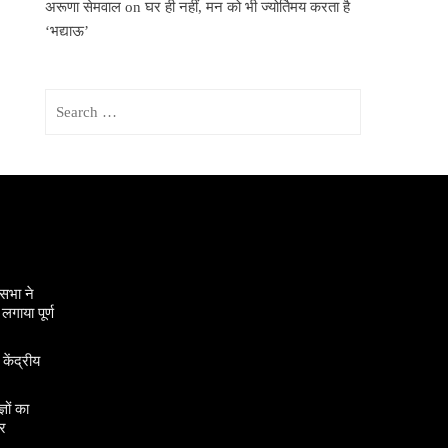
अरूणा सेमवाल
on
घर ही नहीं, मन को भी ज्योर्तिमय करता है
‘भद्याऊ’
Search
for:
सभा ने
गाया पूर्ण
 केंद्रीय
ञों का
र