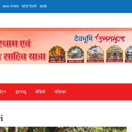
कला-रंगमंच
फोटो गैलरी
संपर्क
्यटन
इंटरव्‍यू
वीडियो
पत्रिका
i