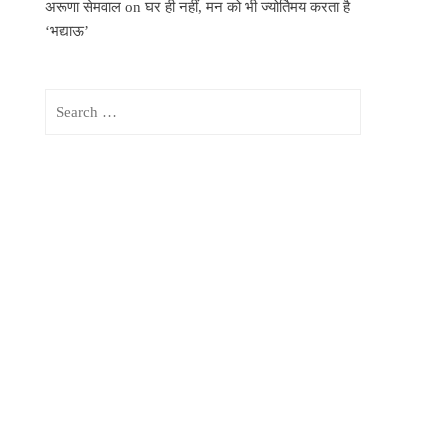
अरूणा सेमवाल
on
घर ही नहीं, मन को भी ज्योर्तिमय करता है
‘भद्याऊ’
Search
for: