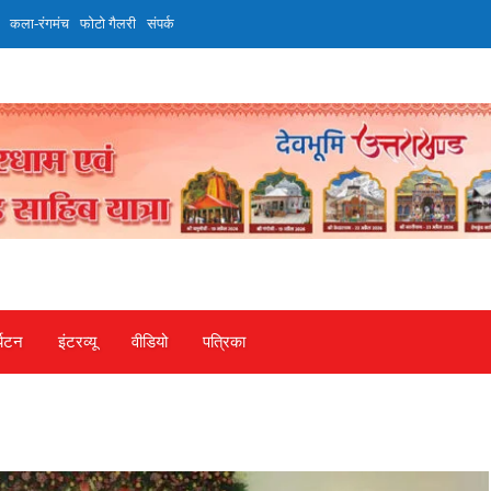
कला-रंगमंच
फोटो गैलरी
संपर्क
्यटन
इंटरव्‍यू
वीडियो
पत्रिका