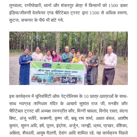
तुनवाला, रानीपोखरी, थानो और शंकरपुर क्षेत्र में किसानों को 1500 डाबर
इंडिया/जीवन्ती वेलफेयर एण्ड चैरिटेबल ट्रस्ट द्वारा 1500 से अधिक वरूणा,
कुटज, कचनार के पौधे भी बांटे गये.
इस कार्यक्रम में यूनिवर्सिटी ऑफ पेट्रोलियम के 10 छात्र-छात्राओं के साथ-
साथ नवग्रह /शनिधाम मंदिर के आचार्य सुशांत राज जी, मनबीर कौर
चैरिटेबल ट्रस्ट की अध्यक्ष रमनप्रीत कौर, मिन्नी चावला, विनोद रावत, वंदना
बिष्ट, अंजु भर्तरि, रूक्मणी, कृष्ण जी, बाबू राम शर्मा, अक्षत बंसल, आशीष
कुमार, सुमन अवि, हर्ष, पूनम, इंद्रेश, अर्जुन, जान्ह्वी, ध्रुव, प्रखर, वंशिका,
अक्षिता, शैफाली, आयुष मैठाणी, देवांग आदि शामिल रहे. यह कार्यक्रम पिछले