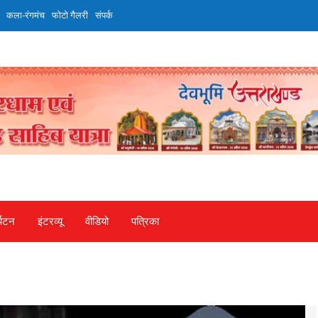
कला-रंगमंच
फोटो गैलरी
संपर्क
्यटन
इंटरव्‍यू
वीडियो
पत्रिका