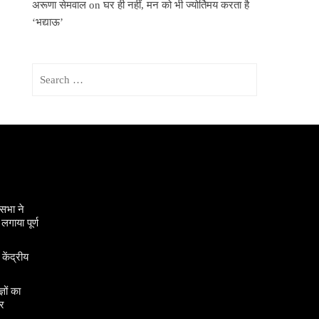
अरूणा सेमवाल
on
घर ही नहीं, मन को भी ज्योर्तिमय करता है
‘भद्याऊ’
Search
for:
सभा ने
गाया पूर्ण
 केंद्रीय
ञों का
र