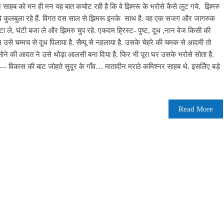
साहब को मन ही मन यह बात कचोट रही है कि वे झिमरू के भरोसे कैसे लुट गये. झिमरु
द में वे कुलबुला रहे हैं. विगत दस साल से झिमरू इनके साथ है. वह एक सजग और जागरुक
ले, घंटी बजा ले और झिमरु चुप रहे. एकदम ह्रिस्ट- पुष्ट, दूध ,नान वेज किसी की
 उसे चम्मच से दूध पिलाया है. सैम्पू से नहलाया है. उसके चेहरे की चमक से आदमी तो
ं सोने की आदत ने उसे थोड़ा आलसी बना दिया है. फिर भी पूरा घर उसके भरोसे सोता है.
ें— विकास की बाट जोहते सुदूर के गाँव… मातादीन मराठे कमिश्नर साहब थे. इसलिेए बड़े
Read More