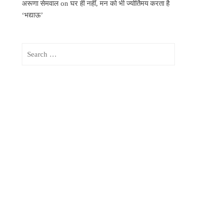
अरूणा सेमवाल
on
घर ही नहीं, मन को भी ज्योर्तिमय करता है
‘भद्याऊ’
Search
for: