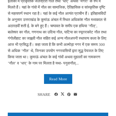
इलाकों में प्राकृतिक जलस्रोत नौल तथा ’धार्’ अथवा ’मंगरा’ के रुप में
मिलते हैं। यहां के गांवो में नौल का सामाजिक, ऐतिहासिक व सांस्कृतिक दृष्टि
से महत्वपर्ण स्थान रहा है। यहां के कई नौल अत्यंत प्राचीन हैं। इतिहासविदों
के अनुसार उत्तराखंड के कुमांऊ अंचल में स्थित अधिकांश नौल मध्यकाल से
अठारहवीं शती ई. के बने हुए हैं। चम्पावत के समीप एक हथिया ’नौल्’,
बालेश्वर का नौल, गणनाथ का उदिया नौल, पाटिया का स्यूनराकोट नौल तथा
गंगोलीहाट का जाह्नवी नौल सहित कई अन्य नौलअपनी स्थापत्य कला के लिए
आज भी प्रसिद्ध हैं। कहा जाता है कि कभी अल्मोड़ा नगर में एक समय 300
से अधिक ’नौल’ थे, जिनका उपयोग नगरवासियों द्वारा शुद्ध पेयजल के लिए
किया जाता था। कुमाऊं अंचल के कई गांवों अथवा मुहल्लों का नामकरण
’नौल’ व ’धार्’ के नाम पर मिलता है यथा- पनुवानौल्...
Read More
SHARE