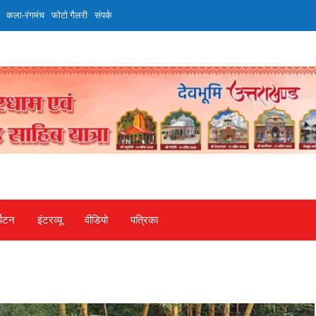
कला-रंगमंच
फोटो गैलरी
संपर्क
्यटन
इंटरव्‍यू
वीडियो
पत्रिका