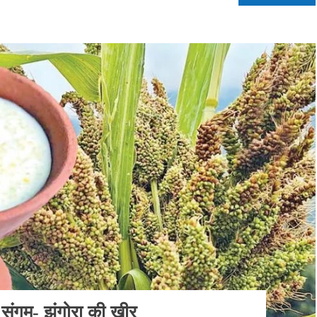
 संगम- झंगोरा की खीर