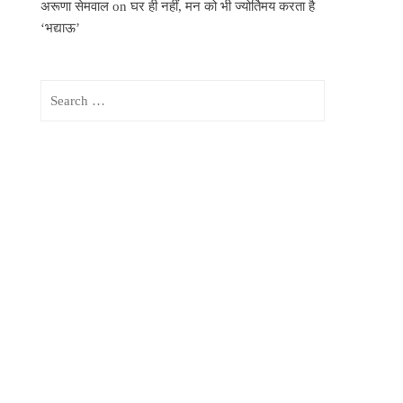
अरूणा सेमवाल
on
घर ही नहीं, मन को भी ज्योर्तिमय करता है
‘भद्याऊ’
Search
for: