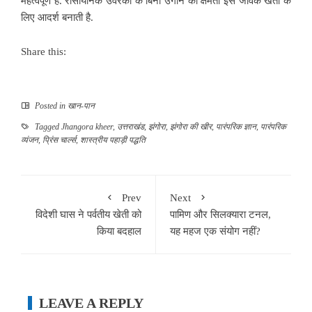
महत्वपूर्ण है. रासायनिक उर्वरकों के बिना उगाने की क्षमता इसे जैविक खेती के
लिए आदर्श बनाती है.
Share this:
Posted in
खान-पान
Tagged
Jhangora kheer
,
उत्तराखंड
,
झंगोरा
,
झंगोरा की खीर
,
पारंपरिक ज्ञान
,
पारंपरिक
व्यंजन
,
प्रिंस चार्ल्स
,
शास्त्रीय पहाड़ी पद्धति
Prev
Next
विदेशी घास ने पर्वतीय खेती को
पामिण और सिलक्यारा टनल,
किया बदहाल
यह महज एक संयोग नहीं?
LEAVE A REPLY