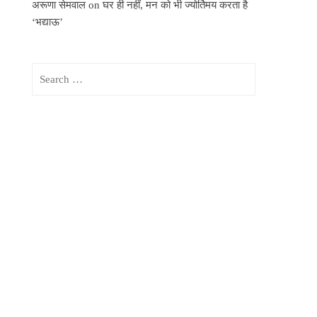
अरूणा सेमवाल
on
घर ही नहीं, मन को भी ज्योर्तिमय करता है
‘भद्याऊ’
Search
for: