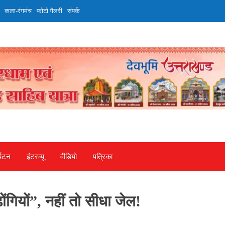
कला-रंगमंच
फोटो गैलरी
संपर्क
्यटन
इंटरव्‍यू
वीडियो
पत्रिका
गियों”, नहीं तो सीधा जेल!