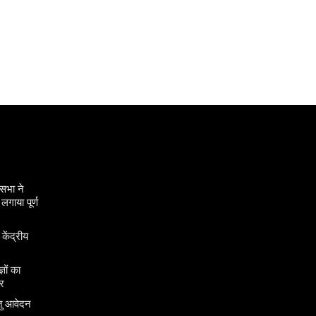
सभा ने
गाया पूर्ण
 केंद्रीय
ञों का
र
तु आवेदन