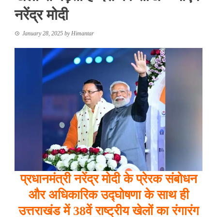
नरेंद्र मोदी
January 28, 2025
by
Himantar
प्रधानमंत्री
नरेंद्र
मोदी
के
प्रेरक
संबोधन
और
अधिकारिक
उद्घोषणा
के
साथ
ही
उत्तराखंड
में 38
वें
राष्ट्रीय
खेलों
का
रंगारंग