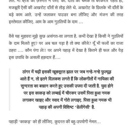
लेते. ना ब्रश की ज़रुरत न पेस्ट की. दाँतों की चमक तो बरकरार रहती ही,
मजबूती ऐसी की अखरोट दाँतों से तोड़ लेते थे. अखरोट के छिलके भी दाँतों के
बड़े काम आते. उन्हें जलाकर पाउडर बना लीजिए और मंजन की तरह
इस्तेमाल कीजिए. आम के आम गुठलियों के दाम …
वैसे यह मुहावरा मुझे कुछ असंगत-सा लगता है. कभी देखा है किसी ने गुठलियों
के दाम मिलते हुए? पर अब चल पड़ा है तो क्या कीजे? यूँ भी फलों का राजा
ठहरा …. कौन पंगा ले!! पर अपने पहाड़ में देखा है कितने ही फल और पेड़
इस उपाधि के असली हक़दार हैं….
ठांगर में चढ़ी इसकी खूबसूरत झाल पर जब नन्हे-नन्हे फुल्यूड़
आते हैं न, तो इतने दिलकश लगते हैं कि लोकगीतों में नायिका की
सुन्दरता का बखान करते हुए उसकी उपमा दी जाती है. युवा होने
पर इस काकड़ को लम्बाई में चीरकर उसमें पिसा हुआ नमक
लगाकर खाइए और स्वाद में गोते लगाइए. पिसा हुआ नमक भी
पहाड़ की अपनी विशिष्ट ‘डेलीगेसी’ है.
पहाड़ी ‘काकड़’ को ही लीजिए. कुदरत की बहु-उपयोगी नेमत…