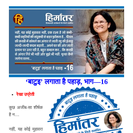
‘बाटुइ’ लगाता है पहाड़, भाग—16
रेखा उप्रेती
कुछ अजीब-सा शीर्षक
है न…
नहीं, यह कोई मुहावरा