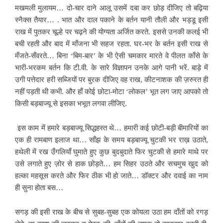
मखमली मुलायम… दो-चार दाने आलू उसमें दबा कर छोड़ दीजिए तो बढ़िया
स्नैक्स तैयार… . भात और दाल पकाने के बर्तन यानी तौली और भड्डू इसी
राख में पुतकर चूल्हे पर चढ़ने की योग्यता अर्जित करते. इससे उनकी कलई भी
बची रहती और बाद में माँजना भी सहज रहता. घर-भर के बर्तन इसी राख से
मँजते-सँवरते… बिना ‘बिम-बार’ के भी ऐसी चमकार मारते वे पीलत काँसे के
भारी-भरकम बर्तन कि टी.वी. के सारे विज्ञापन उनके आगे पानी भरें. बाड़े में
उगी पत्तेदार हरी सब्जियों पर बुरक दीजिए वह राख, कीटनाशक की ज़रुरत ही
नहीं पड़ती थी कभी. और हाँ कोई छोटा-मोटा ‘लोकल’ भूत लग जाए आपको तो
किसी बड़बाज्यू से इसका भभूत लगवा लीजिए.
इस काम में हमारे बड़बाज्यू सिद्धहस्त थे… हमारी कई छोटी-बड़ी बीमारियों का
एक ही रामबाण इलाज था… साँझ के समय बड़बाज्यू चुटकी भर राख़ उठाते,
हथेली में रख उँगलियाँ घुमाते हुए कुछ बुदबुदाते फिर चुटकी से हमारे माथे पर
उसे लगाते हुए ज़ोर से हाक छोड़ते… हम सिहर उठते और सचमुच खुद को
हल्का महसूस करते और फिर ठीक भी हो जाते… डॉक्टर और दवाई का नाम
ही सुना होता बस…
सगड़ की इसी राख के बीच से सुबह-सुबह एक कोयला उठा हम दाँतों को रगड़