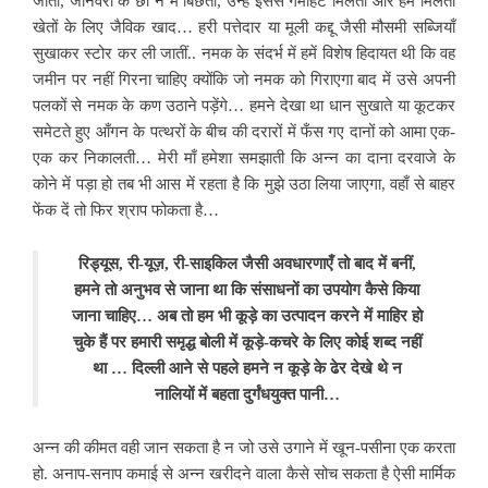
जातीं, जानवरों के छा’न में बिछती, उन्हें इससे गर्माहट मिलती और हमें मिलती
खेतों के लिए जैविक खाद… हरी पत्तेदार या मूली कद्दू जैसी मौसमी सब्जियाँ
सुखाकर स्टोर कर ली जातीं.. नमक के संदर्भ में हमें विशेष हिदायत थी कि वह
जमीन पर नहीं गिरना चाहिए क्योंकि जो नमक को गिराएगा बाद में उसे अपनी
पलकों से नमक के कण उठाने पड़ेंगे… हमने देखा था धान सुखाते या कूटकर
समेटते हुए आँगन के पत्थरों के बीच की दरारों में फँस गए दानों को आमा एक-
एक कर निकालती… मेरी माँ हमेशा समझाती कि अन्न का दाना दरवाजे के
कोने में पड़ा हो तब भी आस में रहता है कि मुझे उठा लिया जाएगा, वहाँ से बाहर
फेंक दें तो फिर श्राप फोकता है…
रिड्यूस, री-यूज़, री-साइकिल जैसी अवधारणाएँ तो बाद में बनीं,
हमने तो अनुभव से जाना था कि संसाधनों का उपयोग कैसे किया
जाना चाहिए… अब तो हम भी कूड़े का उत्पादन करने में माहिर हो
चुके हैं पर हमारी समृद्ध बोली में कूड़े-कचरे के लिए कोई शब्द नहीं
था … दिल्ली आने से पहले हमने न कूड़े के ढेर देखे थे न
नालियों में बहता दुर्गंधयुक्त पानी…
अन्न की कीमत वही जान सकता है न जो उसे उगाने में खून-पसीना एक करता
हो. अनाप-सनाप कमाई से अन्न खरीदने वाला कैसे सोच सकता है ऐसी मार्मिक