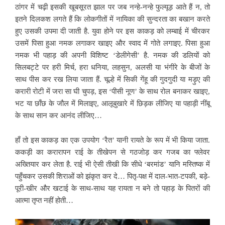
ठांगर में चढ़ी इसकी खूबसूरत झाल पर जब नन्हे-नन्हे फुल्यूड़ आते हैं न, तो
इतने दिलकश लगते हैं कि लोकगीतों में नायिका की सुन्दरता का बखान करते
हुए उसकी उपमा दी जाती है. युवा होने पर इस काकड़ को लम्बाई में चीरकर
उसमें पिसा हुआ नमक लगाकर खाइए और स्वाद में गोते लगाइए. पिसा हुआ
नमक भी पहाड़ की अपनी विशिष्ट ‘डेलीगेसी’ है. नमक की डलियों को
सिलबट्टे पर हरी मिर्च, हरा धनिया, लहसुन, अलसी या भंगीरे के बीजों के
साथ पीस कर रख लिया जाता हैं. चूल्हे में सिकी गेंहू की गुदगुदी या मड़ुए की
करारी रोटी में जरा सा घी चुपड़, इस ‘पीसी नूण’ के साथ रोल बनाकर खाइए,
भट या छाँछ के जौल में मिलाइए, आलूबुखारे में छिड़क लीजिए या पहाड़ी नींबू
के साथ सान कर आनंद लीजिए…
हाँ तो इस काकड़ का एक उपयोग ‘रैत’ यानी रायते के रूप में भी किया जाता.
ककड़ी का करारापन राई के तीखेपन से गठजोड़ कर गजब का फ्लेवर
अख्तियार कर लेता है. राई भी ऐसी तीखी कि सीधे ‘बरमांड’ यानि मस्तिष्क में
पहुँचकर उसकी शिराओं को झंकृत कर दे… पितृ-पक्ष में दाल-भात-टपकी, बड़े-
पूरी-खीर और खटाई के साथ-साथ यह रायता न बने तो पहाड़ के पितरों की
आत्मा तृप्त नहीं होती…