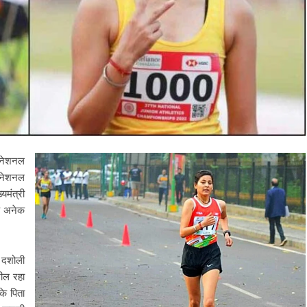
ं नेशनल
ं नेशनल
्यमंत्री
के अनेक
 दशोली
शील रहा
के पिता