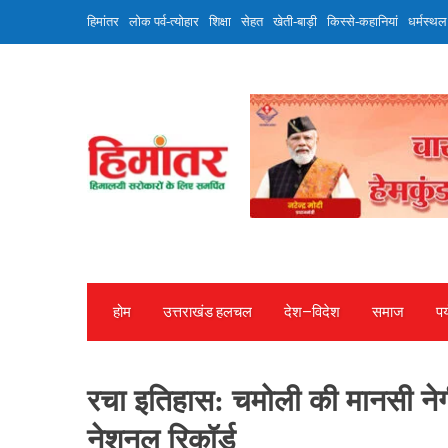
Skip
हिमांतर
लोक पर्व-त्योहार
शिक्षा
सेहत
खेती-बाड़ी
किस्से-कहानियां
धर्मस्थल
to
content
होम
उत्तराखंड हलचल
देश—विदेश
समाज
पर
रचा इतिहास: चमोली की मानसी नेगी
नेशनल रिकॉर्ड