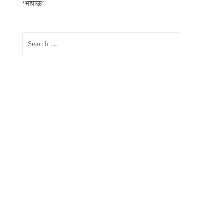
‘भद्याऊ’
Search
for: