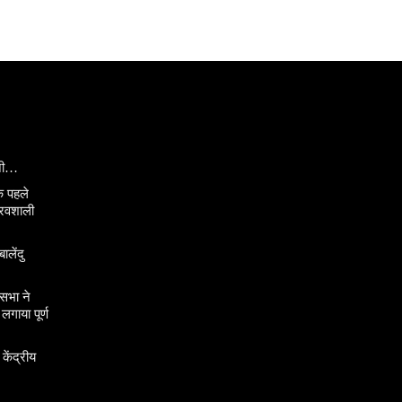
ानी…
े पहले
ौरवशाली
ालेंदु
सभा ने
गाया पूर्ण
 केंद्रीय