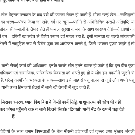
ं से दूर डांडों में जा कर बलि पूजा कर आते हैं.
. जी—तोड़ मेहनत मसकत के बाद रबी की फसल तैयार हो जाती हैं. मौका उन्हें खेत—खलिहानों
रिवार का भरण—पोषण किया जा सके. वर्ष भर खून—पसीने से अभिसिंचित फसलें अतिवृष्टि या
े लोकवासी फसलों के तैयार होते ही फसल सुरक्षा कामना के साथ आराध्य देवी—देवताओं का
ानी वन—देवियों का सदैव से विशेष स्थान एवं महत्व रहा है. इसी मान्यता के चलते लोकवासी
ेत्रों में सामुहिक रूप से विशेष पूजा का आयोजन करते हैं, जिसे ‘सकल पूजा’ कहते हैं तो
’ यानी रोपाई कार्य की अधिकता. इनके चलते लोग इतने व्यस्त हो जाते हैं कि इस बीच पूजा
धिकता एवं सामाजिक, पारिवारिक विवशता को भांपते हुए ही ये लोग इन कार्यों में जुटने से
हैं. घरेलू कार्यों की व्यस्थता के साथ—साथ इसी माह से पशु पालन से जुड़े लोग अपने पशु
्च हिमालयी क्षेत्रों में जाने की तैयारी में जुट जाते हैं.
ै, जिसका स्मरण, ध्यान किए बिना वे किसी कार्य सिद्धि या शुभारम्भ की सोच भी नहीं
कर जंगल पहुँचाने तक न जाने कितने सिक्के ‘टिक्खों’ यानी भेंट के रूप में चढ़ा देते
हैं.
वेशियों के साथ तमाम विषमताओं के बीच मौसमी झंझावतों एवं क्रूर तथा भूंखार जंगली