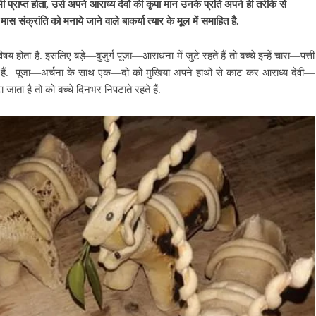
 प्राप्त होता, उसे अपने आराध्य देवों की कृपा मान उनके प्रति अपने ही तरीके से
ठ मास संक्रांति को मनाये जाने वाले बाकर्या त्यार के मूल में समाहित है.
िषय होता है. इसलिए बड़े—बुजुर्ग पूजा—आराधना में जुटे रहते हैं तो बच्चे इन्हें चारा—पत्ती
 आते हैं. पूजा—अर्चना के साथ एक—दो को मुखिया अपने हाथों से काट कर आराध्य देवी—
ा जाता है तो को बच्चे दिनभर निपटाते रहते हैं.