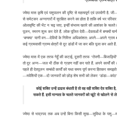
ग्रामवासी ग्राम्य क्षेत्रो
ज्येष्ठ मास कृषि एवं पशुपालन की दृष्टि से महत्वपूर्ण एवं उपयोगी है
से समेटकर अन्नागारों में सुरक्षित करने का होता है ताकि वर्ष भर प
ओलावृष्टि की भेंट न चढ़ जाए. इन्हीं संभाव्य खतरे की आशंका के चलत
पूजन, स्मरण शुरू कर देते हैं. लोक पूजित देवी—देवताओं में बण्क्यों य
‘बण्क्या’ यानी वन—देवियों के निमित्त अधिकांशत: अपने—अपने ग्राम क्ष
कई ग्रामवासी ग्राम्य क्षेत्रों से दूर डांडों में जा कर बलि पूजा कर आते हैं.
ज्येष्ठ मास में एक तरफ गेहूँ की कटाई, दूसरी तरफ ‘रोपणी—बिजाड़ियों
तो दूर अन्न—जल भी ठीक से ग्रहण नहीं कर पाते हैं. अपने कार्यों की अ
पहले ही देवपूजन सम्बंधी कार्यों को यथा समय पूर्ण करना हितकर समझते 
—मवेशियों एक—दो जानवरों को छोड़ शेष सभी को लेकर ‘डांडा—कांठ’ यानी उच
कोई शक्ति उन्हें ढाढस बंधाती है तो वह वही शक्ति देव शक्ति ह
सकते हैं. इसी मान्यता के चलते जानवरों को खूंटे से खोलने से ले
ज्येष्ठ से भाद्रपद तक अब उन्हें बिना किसी सुख—सुविधा के पशु—म