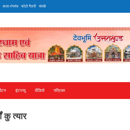
कला-रंगमंच
फोटो गैलरी
संपर्क
्यटन
इंटरव्‍यू
वीडियो
पत्रिका
ं कु त्यार