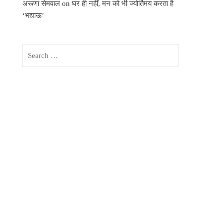
अरूणा सेमवाल
on
घर ही नहीं, मन को भी ज्योर्तिमय करता है
‘भद्याऊ’
Search
for: