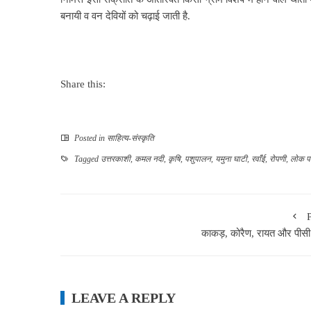
बनायी व वन देवियों को चढ़ाई जाती है.
Share this:
Posted in
साहित्‍य-संस्कृति
Tagged
उत्तरकाशी
,
कमल नदी
,
कृषि
,
पशुपालन
,
यमुना घाटी
,
रवाँई
,
रोपणी
,
लोक पर
काकड़, कोरैण, रायत और पीसी
LEAVE A REPLY