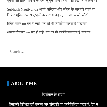
मुकता
on
शिक्षा प्रसार का ऐसा जुनून प्रताप भैया में ही देखा जा सकता था
Subhash Nautiyal
on
अपने अस्तित्व और जीवन के सार को बचाने के
लिये सामूहिक रूप से प्रकृति के संरक्षण हेतु जुटना होगा – डॉ. जोशी
दिनेश रावत
on
घर ही नहीं, मन को भी ज्योर्तिमय करता है ‘भद्याऊ’
अरूणा सेमवाल
on
घर ही नहीं, मन को भी ज्योर्तिमय करता है ‘भद्याऊ’
Search
for:
ABOUT ME
हिमांतार के बारे मे
हिमालयी विविधता पूर्ण समाज और संस्कृति का प्रतिनिधित्व करता हैं, देश में