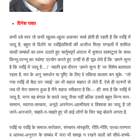
दिनेश रावत
कभी दबे स्वर तो कभी खुलम-खुला अकसर चर्चा होती ही रहती है कि रवाँई में
जादू है. बहुत से दिलेरे या रवाँईवासियों की अजीज मित्र मण्डली में शामिल
साथी सम्बंधों का
लाभ उठाते हुए चार्तुयपूर्ण अंदाज में कुशल वाक्पटुता के साथ
किन्तु-परन्तु का यथेष्ट प्रयोग करते हुए उन्हीं से ही पूछ लेते हैं कि ‘हमने सुना
है कि रवाँई में जादू है…!’ यद्यपि इस दौरान ‘हमने सुना है’ पर विशेष बलाघात
रहता है. मत के अनु समर्थन या पुष्टि के लिए वे तकिया कलाम बन चुके- ‘जो
गया रवाँई वो बैठा घर ज्वाई’ का भी सहज सहारा ले लेते हैं. ऐसे ही प्रश्नों से
जब भी
मेरा सामना हुआ है मैंने सहज स्वीकारा है कि— हाँ! सच है कि रवाँई में
जादू है, मगर वह बंगाल के काले जादू जैसा नहीं बल्कि उससे बहुत भिन्न मान-
सम्मान, स्वागत-सत्कार, अनूठे अपनेपन-आत्मीयता व विश्वास का जादू है जो
जाने-अनजाने, चाहते-न-चाहते हुए भी कई लोगों के सिर चढ़ बोलने लगता है.
रवाँई या रवाँई के समाज-सरोकार, संस्कार-संस्कृति, रीति-नीति, प्रथा-परम्परा
व आस्था-अनुराग के सम्बंध में जरा भी समझ न रखने वालों को सीधे-सच्चे-