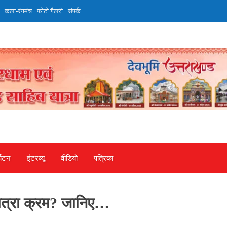
कला-रंगमंच
फोटो गैलरी
संपर्क
्यटन
इंटरव्‍यू
वीडियो
पत्रिका
यात्रा क्रम? जानिए…