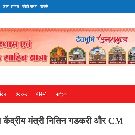
कला-रंगमंच
फोटो गैलरी
संपर्क
्यटन
इंटरव्‍यू
वीडियो
पत्रिका
ंगे केंद्रीय मंत्री नितिन गडकरी और CM