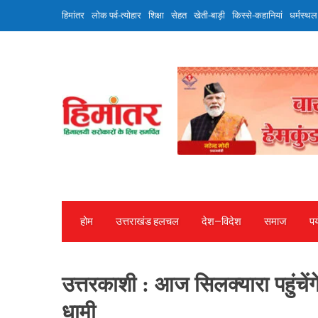
Skip
हिमांतर
लोक पर्व-त्योहार
शिक्षा
सेहत
खेती-बाड़ी
किस्से-कहानियां
धर्मस्थल
to
content
होम
उत्तराखंड हलचल
देश—विदेश
समाज
पर
उत्तरकाशी : आज सिलक्यारा पहुंचे
धामी