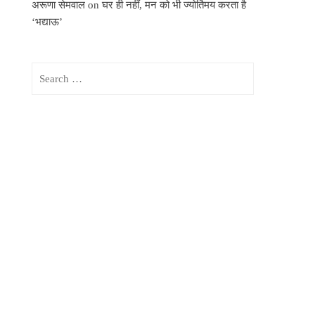
अरूणा सेमवाल
on
घर ही नहीं, मन को भी ज्योर्तिमय करता है
‘भद्याऊ’
Search
for: