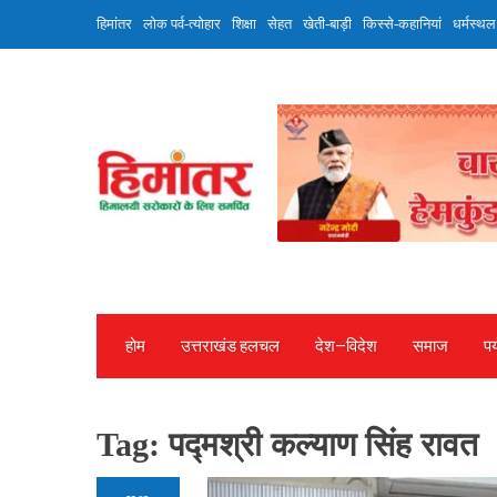
Skip
हिमांतर
लोक पर्व-त्योहार
शिक्षा
सेहत
खेती-बाड़ी
किस्से-कहानियां
धर्मस्थल
to
content
होम
उत्तराखंड हलचल
देश—विदेश
समाज
पर
Tag:
पद्मश्री कल्याण सिंह रावत