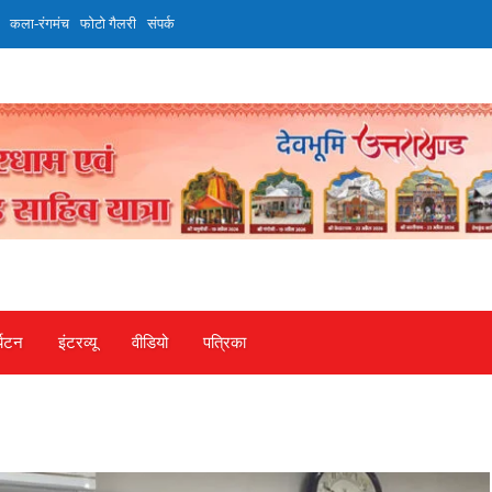
कला-रंगमंच
फोटो गैलरी
संपर्क
्यटन
इंटरव्‍यू
वीडियो
पत्रिका