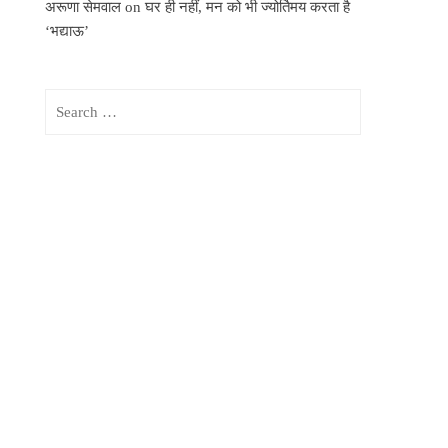
अरूणा सेमवाल
on
घर ही नहीं, मन को भी ज्योर्तिमय करता है
‘भद्याऊ’
Search
for: