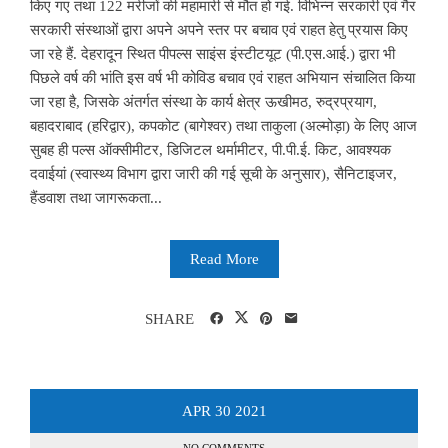
किए गए तथा 122 मरीजों की महामारी से मौत हो गई. विभिन्न सरकारी एवं गैर
सरकारी संस्थाओं द्वारा अपने अपने स्तर पर बचाव एवं राहत हेतु प्रयास किए
जा रहे हैं. देहरादून स्थित पीपल्स साइंस इंस्टीटयूट (पी.एस.आई.) द्वारा भी
पिछले वर्ष की भांति इस वर्ष भी कोविड बचाव एवं राहत अभियान संचालित किया
जा रहा है, जिसके अंतर्गत संस्था के कार्य क्षेत्र ऊखीमठ, रुद्रप्रयाग,
बहादराबाद (हरिद्वार), कपकोट (बागेश्वर) तथा ताकुला (अल्मोड़ा) के लिए आज
सुबह ही पल्स ऑक्सीमीटर, डिजिटल थर्मामीटर, पी.पी.ई. किट, आवश्यक
दवाईयां (स्वास्थ्य विभाग द्वारा जारी की गई सूची के अनुसार), सैनिटाइजर,
हैंडवाश तथा जागरूकता...
Read More
SHARE
APR
30
2021
NO COMMENTS