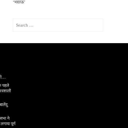
‘भद्याऊ’
Search
for:
ानी…
े पहले
ौरवशाली
ालेंदु
सभा ने
गाया पूर्ण