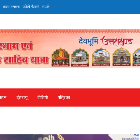
कला-रंगमंच
फोटो गैलरी
संपर्क
्यटन
इंटरव्‍यू
वीडियो
पत्रिका