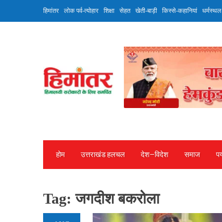
Skip
हिमांतर
लोक पर्व-त्योहार
शिक्षा
सेहत
खेती-बाड़ी
किस्से-कहानियां
धर्मस्थल
to
content
होम
उत्तराखंड हलचल
देश—विदेश
समाज
पर
Tag:
जगदीश बकरोला