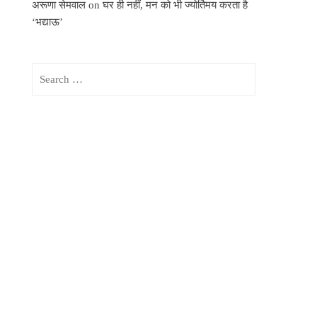
अरूणा सेमवाल
on
घर ही नहीं, मन को भी ज्योर्तिमय करता है
‘भद्याऊ’
Search
for: