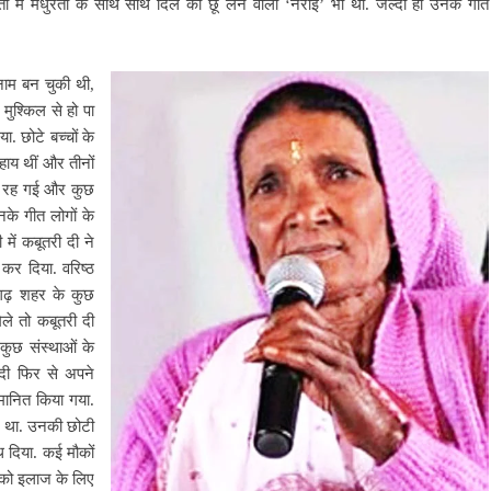
में मधुरता के साथ साथ दिल को छू लेने वाली ‘नराई’ भी थी. जल्दी ही उनके गीत
 नाम बन चुकी थी,
मुश्किल से हो पा
ा. छोटे बच्चों के
हाय थीं और तीनों
कर रह गई और कुछ
के गीत लोगों के
में कबूतरी दी ने
कर दिया. वरिष्ठ
रागढ़ शहर के कुछ
ले तो कबूतरी दी
 कुछ संस्थाओं के
दी फिर से अपने
मानित किया गया.
ा था. उनकी छोटी
ाथ दिया. कई मौकों
दी को इलाज के लिए