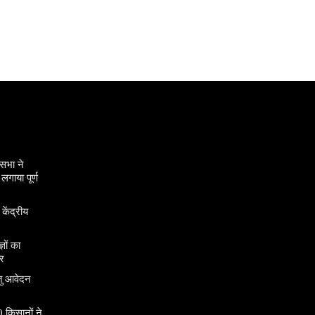
सभा ने
गाया पूर्ण
 केंद्रीय
ञों का
र
तु आवेदन
 किसानों ने