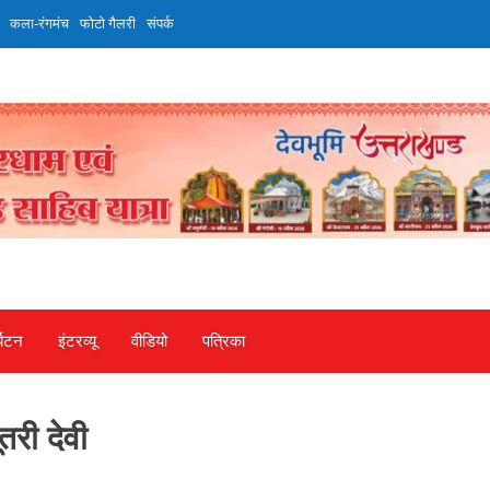
कला-रंगमंच
फोटो गैलरी
संपर्क
्यटन
इंटरव्‍यू
वीडियो
पत्रिका
तरी देवी