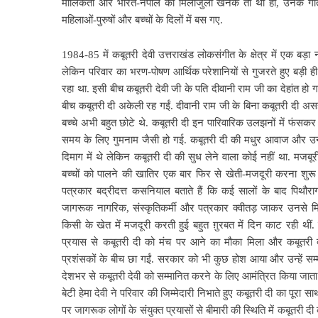
मौलिकता और भारत-नेपाल की मिलीजुली खनक तो थी ही, उनके गीतों 
महिलाओं-पुरुषों और बच्चों के दिलों में बस गए.
1984-85 में कबूतरी देवी उत्तराखंड लोकसंगीत के क्षेत्र में एक बड़ा
लेकिन परिवार का भरण-पोषण आर्थिक परेशानियों से गुजरते हुए बड़ी ही 
रहा था. इसी बीच कबूतरी देवी जी के पति दीवानी राम जी का देहांत हो गय
बीच कबूतरी दी अकेली रह गईं. दीवानी राम जी के बिना कबूतरी दी अस
बच्चे अभी बहुत छोटे थे. कबूतरी दी इन पारिवारिक उलझनों में फंस
समय के लिए गुमनाम जैसी हो गई. कबूतरी दी की मधुर आवाज और उन
दिमाग में थे लेकिन कबूतरी दी की सुध लेने वाला कोई नहीं था. मजबूरी 
बच्चों को पालने की खातिर एक बार फिर से खेती-मजदूरी करना शुरू 
पत्रकार बद्रीदत्त कसनियाल बताते हैं कि कई सालों के बाद पिथौ
जागरूक नागरिक, संस्कृतिकर्मी और पत्रकार क्वीतड़ जाकर उनसे मि
किसी के खेत में मजदूरी करती हुई बहुत ग़ुरबत में दिन काट रही थीं.
प्रयास से कबूतरी दी को मंच पर आने का मौका मिला और कबूतरी 
प्रशंसकों के बीच छा गईं. सरकार को भी कुछ होश आया और उन्हें सम्
देशभर से कबूतरी देवी को सम्मानित करने के लिए आमंत्रित किया जात
बेटी हेमा देवी ने परिवार की जिम्मेदारी निभाते हुए कबूतरी दी का पूरा स
पर जागरूक लोगों के संयुक्त प्रयासों से बीमारी की स्थिति में कबूतरी 