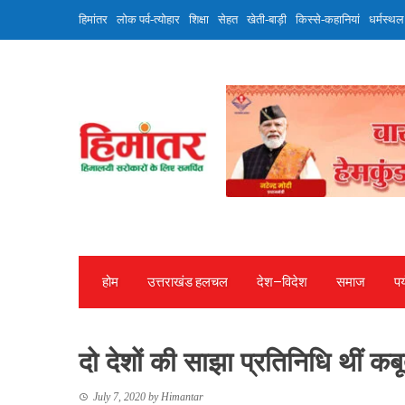
Skip
हिमांतर
लोक पर्व-त्योहार
शिक्षा
सेहत
खेती-बाड़ी
किस्से-कहानियां
धर्मस्थल
to
content
होम
उत्तराखंड हलचल
देश—विदेश
समाज
पर
दो देशों की साझा प्रतिनिधि थीं कबू
July 7, 2020
by
Himantar