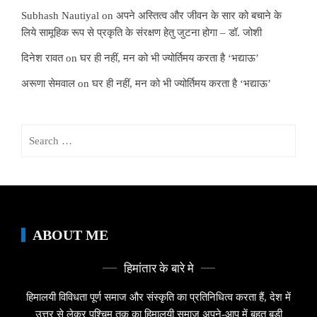
Subhash Nautiyal
on
अपने अस्तित्व और जीवन के सार को बचाने के
लिये सामूहिक रूप से प्रकृति के संरक्षण हेतु जुटना होगा – डॉ. जोशी
दिनेश रावत
on
घर ही नहीं, मन को भी ज्योर्तिमय करता है ‘भद्याऊ’
अरूणा सेमवाल
on
घर ही नहीं, मन को भी ज्योर्तिमय करता है ‘भद्याऊ’
Search
for:
ABOUT ME
हिमांतार के बारे मे
हिमालयी विविधता पूर्ण समाज और संस्कृति का प्रतिनिधित्व करता हैं, देश में
उत्तर से लेकर पश्चिम तक का हिमालयी समाज अपने-आप में बहुत बड़ी