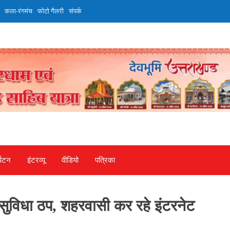
कला-रंगमंच
फोटो गैलरी
संपर्क
्यटन
इंटरव्‍यू
वीडियो
पत्रिका
 सुविधा ठप, शहरवासी कर रहे इंटरनेट