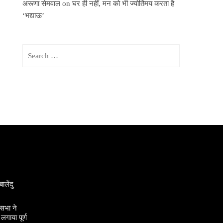
अरूणा सेमवाल
on
घर ही नहीं, मन को भी ज्योर्तिमय करता है
‘भद्याऊ’
Search
for:
ालेंदु
सभा ने
गाया पूर्ण