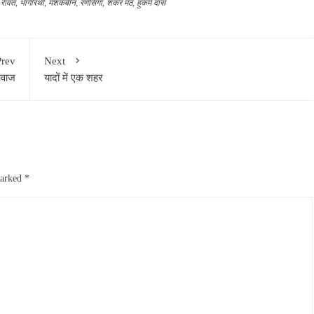
ह रावत
,
भागीरथी
,
मशकबीन
,
रणसिंगा
,
शंकर मठ
,
हुकम दास
Prev
Next
आवाज
यादों में एक शहर
marked
*