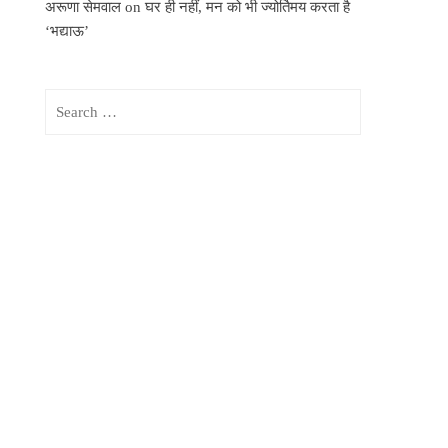
अरूणा सेमवाल
on
घर ही नहीं, मन को भी ज्योर्तिमय करता है
‘भद्याऊ’
Search
for: