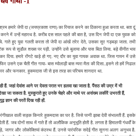
ंधर्व गाथा -1
्रम हमारे जेपी दा (जयप्रकाश राणा) का रियाज करने का ठिकाना हुआ करता था. बता दूं
 करने में उन्हें महारथ है. करीब दस साल पहले की बात है, उस दिन जेपी दा एक युवक को
े. गाते हुए युवा गलती करता तो जेपी दा आंखें तरेर देते, उसका सुर गड़बड़ा जाता. तभी
ूप से सुडौल शख्स पर पड़ी. उन्होंने उसे बुलाया और पास बिठा लिया. बड़े वीनीत भाव
 कर दिया. हमारे रोंगटे खड़े हो गए. नए दौर का युवा गायक अवाक था. जिस गायन में उसे
फिर उसने एक चैती गीत गाया- बास म्योलाड़ी बास म्यरा मैता की दिसा..इसने तो हमें निढाल
 जानकार और फनकार. हुकमदास जी से इस तरह का परिचय शानदार था.
ही हैं. जहां देवांश आने पर देवता परात भर हलवा खा जाता है. पैंसठ की उम्र में भी
ेखा जा सकता है. मुस्कुराते हुए उनके चेहरे और माथे पर असंख्य लकीरें उभरती हैं,
ूढ़ ज्ञान की परतें दिख रही हों.
रंगीखाल वाली सड़क किनारे हुकमदास का घर है. जिसे पत्नी झाबा देवी संभालती हैं. इसके
 हैं. जब दोनों साथ में गाते हैं तो अलौकिक अनूभूति होती है. लगता है हिमालयी गंधर्वों के
पंवाड़े, जागर और लोकोक्तियां कंठस्थ हैं. उनसे पारंपरिक सदेई गीत सुनना अलग अनुभव है.