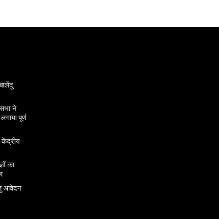
ालेंदु
सभा ने
गाया पूर्ण
 केंद्रीय
ञों का
र
तु आवेदन