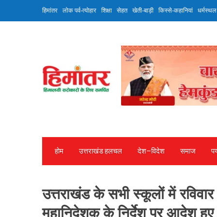
Skip
हिमांतर
लोक पर्व-त्योहार
शिक्षा
सेहत
खेती-बाड़ी
किस्से-कहानियां
धर्मस्थल
to
content
होम
उत्तराखंड हलचल
देश—विदेश
समाज
पर
उत्तराखंड के सभी स्कूलों में रविवा
महानिदेशक के निर्देश पर आदेश हुए