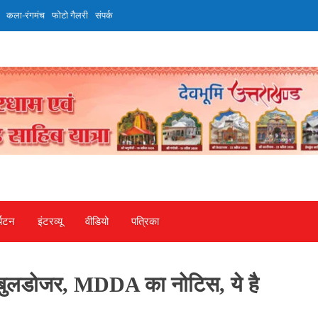
कला-रंगमंच
फोटो गैलरी
संपर्क
्यटन
इंटरव्‍यू
वीडियो
पत्रिका
ा बुलडोजर, MDDA का नोटिस, ये है