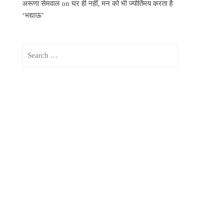
अरूणा सेमवाल
on
घर ही नहीं, मन को भी ज्योर्तिमय करता है
‘भद्याऊ’
Search
for: