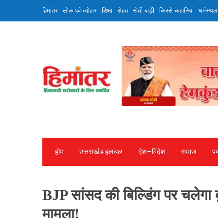
Skip
हिमांतर
लोक पर्व-त्योहार
शिक्षा
सेहत
खेती-बाड़ी
किस्से-कहानियां
धर्मस्थल
to
content
होम
उत्तराखंड हलचल
देश—विदेश
समाज
पर
BJP सांसद की बिल्डिंग पर चलेग
मामला!