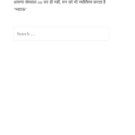
अरूणा सेमवाल
on
घर ही नहीं, मन को भी ज्योर्तिमय करता है
‘भद्याऊ’
Search
for: