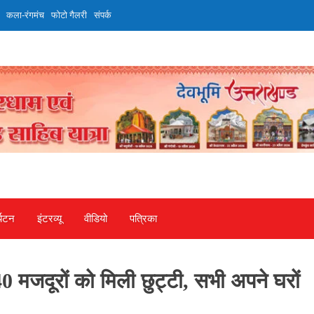
कला-रंगमंच
फोटो गैलरी
संपर्क
्यटन
इंटरव्‍यू
वीडियो
पत्रिका
मजदूरों को मिली छुट्टी, सभी अपने घरों