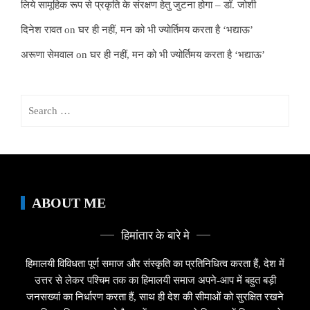
लिये सामूहिक रूप से प्रकृति के संरक्षण हेतु जुटना होगा – डॉ. जोशी
दिनेश रावत
on
घर ही नहीं, मन को भी ज्योर्तिमय करता है ‘भद्याऊ’
अरूणा सेमवाल
on
घर ही नहीं, मन को भी ज्योर्तिमय करता है ‘भद्याऊ’
Search
for:
ABOUT ME
हिमांतार के बारे मे
हिमालयी विविधता पूर्ण समाज और संस्कृति का प्रतिनिधित्व करता हैं, देश में
उत्तर से लेकर पश्चिम तक का हिमालयी समाज अपने-आप में बहुत बड़ी
जनसख्यां का निर्धारण करता हैं, साथ ही देश की सीमाओं को सुरक्षित रखने