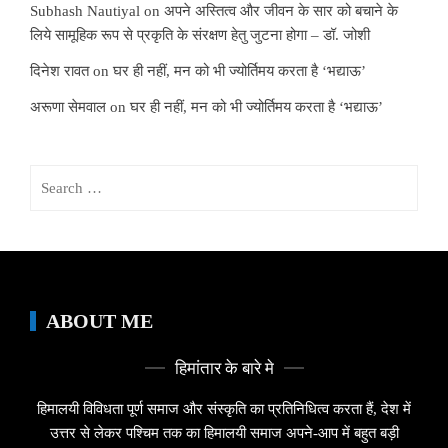
Subhash Nautiyal
on
अपने अस्तित्व और जीवन के सार को बचाने के
लिये सामूहिक रूप से प्रकृति के संरक्षण हेतु जुटना होगा – डॉ. जोशी
दिनेश रावत
on
घर ही नहीं, मन को भी ज्योर्तिमय करता है ‘भद्याऊ’
अरूणा सेमवाल
on
घर ही नहीं, मन को भी ज्योर्तिमय करता है ‘भद्याऊ’
Search
for:
ABOUT ME
हिमांतार के बारे मे
हिमालयी विविधता पूर्ण समाज और संस्कृति का प्रतिनिधित्व करता हैं, देश में
उत्तर से लेकर पश्चिम तक का हिमालयी समाज अपने-आप में बहुत बड़ी