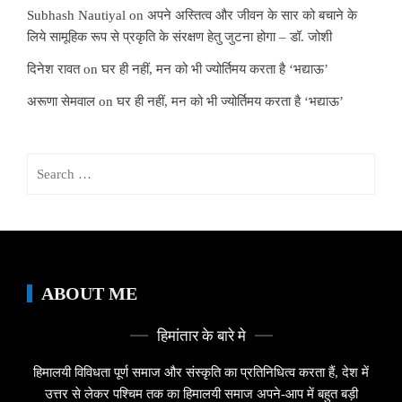
Subhash Nautiyal
on
अपने अस्तित्व और जीवन के सार को बचाने के
लिये सामूहिक रूप से प्रकृति के संरक्षण हेतु जुटना होगा – डॉ. जोशी
दिनेश रावत
on
घर ही नहीं, मन को भी ज्योर्तिमय करता है ‘भद्याऊ’
अरूणा सेमवाल
on
घर ही नहीं, मन को भी ज्योर्तिमय करता है ‘भद्याऊ’
Search
for:
ABOUT ME
हिमांतार के बारे मे
हिमालयी विविधता पूर्ण समाज और संस्कृति का प्रतिनिधित्व करता हैं, देश में
उत्तर से लेकर पश्चिम तक का हिमालयी समाज अपने-आप में बहुत बड़ी