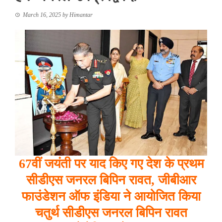
March 16, 2025
by
Himantar
67
वीं
जयंती
पर
याद
किए
गए
देश
के
प्रथम
सीडीएस
जनरल
बिपिन
रावत, जीबीआर
फाउंडेशन
ऑफ
इंडिया
ने
आयोजित
किया
चतुर्थ
सीडीएस
जनरल
बिपिन
रावत