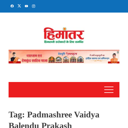
Skip
to
content
Tag:
Padmashree Vaidya
Balendu Prakash