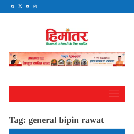
Skip
to
content
Tag:
general bipin rawat