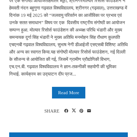
पर एक संगोष्ठी आयोजितहिमांतर ब्यूरो, श्रीनगरमोल्यार रिसोर्स फाउंडेशन ने
हेमवती नंदन बहुगुणा गढ़वाल विश्वविद्यालय, श्रीनगर (गढ़वाल), उत्तराखण्ड में
दिनांक 19 मई 2025 को “जलवायु परिवर्तन का आजीविका पर प्रभाव एवं
उनके सतत समाधान” विषय पर एक दिवसीय राष्ट्रीय संगोष्ठी का आयोजन
सम्पन्न हुआ. मोल्यार रिसोर्स फाउंडेशन की अध्यक्ष परिधि भंडारी और मुख्य
समन्वयक दुर्गा सिंह भंडारी ने मुख्य अतिथि मनमोहन सिंह रौथाण कुलपति
एचएनबी गढ़वाल विश्वविद्यालय, सुभाष नेगी डीआईजी एसएसबी विशिष्ट अतिथि
और अन्य का स्वागत किया.यह संगोष्ठी मोल्यार रिसोर्स फाउंडेशन, नई दिल्ली
के सौजन्य से आयोजित की गई, जिसमें ग्रामीण प्रौद्योगिकी विभाग,
एच.एन.बी. गढ़वाल विश्वविद्यालय ने ज्ञान-तकनीकी सहयोगी की भूमिका
निभाई. कार्यक्रम का उद्घाटन दीप प्रज...
Read More
SHARE