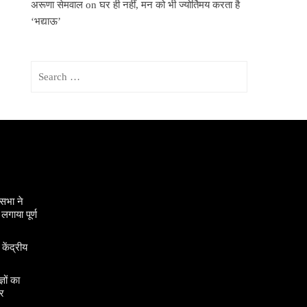
अरूणा सेमवाल
on
घर ही नहीं, मन को भी ज्योर्तिमय करता है
‘भद्याऊ’
Search
for:
सभा ने
गाया पूर्ण
 केंद्रीय
ञों का
र