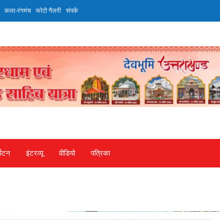
कला-रंगमंच
फोटो गैलरी
संपर्क
्यटन
इंटरव्‍यू
वीडियो
पत्रिका