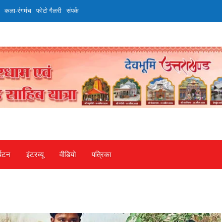
कला-रंगमंच
फोटो गैलरी
संपर्क
्यटन
इंटरव्‍यू
वीडियो
पत्रिका