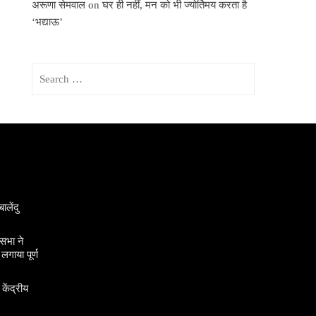
अरूणा सेमवाल
on
घर ही नहीं, मन को भी ज्योर्तिमय करता है
‘भद्याऊ’
Search
for:
ालेंदु
सभा ने
गाया पूर्ण
 केंद्रीय