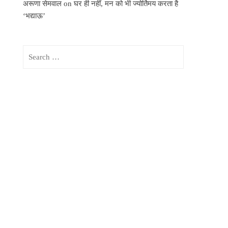
अरूणा सेमवाल
on
घर ही नहीं, मन को भी ज्योर्तिमय करता है
‘भद्याऊ’
Search
for: