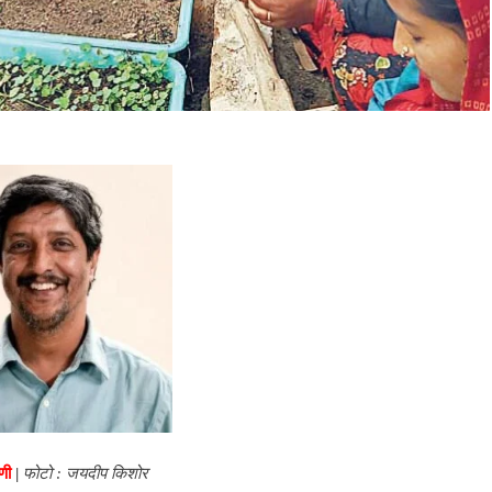
णी
|
फोटो : जयदीप किशोर