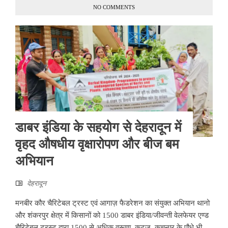
NO COMMENTS
डाबर इंडिया के सहयोग से देहरादून में
वृहद औषधीय वृक्षारोपण और बीज बम
अभियान
देहरादून
मनबीर कौर चैरिटेबल ट्रस्ट एवं आगाज़ फैडरेशन का संयुक्त अभियान थानो
और शंकरपुर क्षेत्र में किसानों को 1500 डाबर इंडिया/जीवन्ती वेलफेयर एण्ड
चैरिटेबल ट्रस्ट द्वारा 1500 से अधिक वरूणा, कुटज, कचनार के पौधे भी