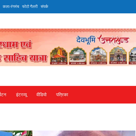
कला-रंगमंच
फोटो गैलरी
संपर्क
्यटन
इंटरव्‍यू
वीडियो
पत्रिका