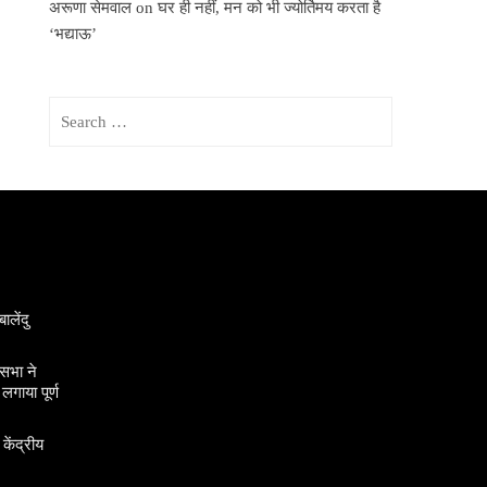
अरूणा सेमवाल
on
घर ही नहीं, मन को भी ज्योर्तिमय करता है
‘भद्याऊ’
Search
for:
ालेंदु
सभा ने
गाया पूर्ण
 केंद्रीय